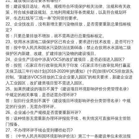
21、建设项目选址要求有哪些?
答：建设项目选址、布局、规模符合环境保护相关法律、法规和有关政
策，符合城乡建设规划、土地利用规划等各类规划，以及符合规划环
评、生态红线等“三线一单”空间管控要求。
22、企业技改后，没有新增主要污染物排放，是否需要重新总量指标核
定?
答：只要总量排放不增加，就不需再进行总量指标核定。
23、饮用水水源地二级保护区已有企业，要求进行技术改造，是否可行?
答：按中华人民共和国水污染防治法第66条：禁止在饮用水水源地二级
保护区内新建、改建、扩建排放污染物的建设项目。
24、企业生产活动中涉及VOCS的改扩建项目，是否必须进入园区?
答：按照〈石家庄市行政审批局关于印发《石家庄市行政审批局打赢蓝
天保卫战三年行动计划(2018-2020年)的通知》(十四)加强VOCS排放源头
控制。“新建涉VOCS排放的工业企业要入园区”的相关要求，新建企业进
入工业园区，改扩建类项目暂不需进入园区。
25、如果所建设的项目不属于《建设项目环境影响评价分类管理名录》
中规定的相关事项，是否还需办理环评?
答：划归行业类别不属于《建设项目环境影响评价分类管理名录》中规
定的行业的，无需办理环评。
26、企业减小生产规模是否需要重新环评?
答：该种情形无需重新办理环评报批手续，有关情况可直接环保主管部
门报备。
27、不办理环评手续会受到哪些处罚?
答：《中华人民共和国环境影响评价法》第三十一条建设单位未依法报