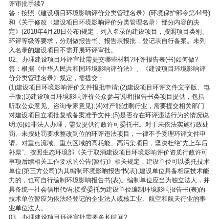
评审批手续?
答：按照《建设项目环境影响评价分类管理名录》(环境保护部令第44号)
和《关于修改〈建设项目环境影响评价分类管理名录〉部分内容的决
定》(2018年4月28日公布)规定，列入名录的建设项目，按照项目类别、
环评等级等要求，分别做报告书、报告表报批，登记表自行备案。未列
入名录的建设项目不需开展环评审批。
02、办理建设项目环评审批需提交哪些材料?环评报告表(书)如何做?
答：根据《中华人民共和国环境影响评价法》、《建设项目环境影响评
价分类管理名录》规定，需提交：
(1)建设项目环境影响评价文件报批申请;(2)建设项目环评文件文字版、电
子版;(3)建设项目环境影响评价公众参与说明(报告书类项目提供，包括
听取公众意见、咨询专家意见);(4)对产能过剩行业，需要提交相关部门
对建设项目立项批复或备案准予文件;(5)是否存在环评违法行为的情况说
明;(6)如非法人办理，需要提供行政许可委托书。对于未依法实施行政处
罚、未按处罚要求整改到位的环评违法项目，一律不予受理环评文件申
请。对重点流域、重点区域的高耗能、高污染项目，坚决杜绝“先上车后
补票”。按照生态环境部《关于取消建设项目环境影响评价资质行政许可
事项后续相关工作要求的公告(暂行)》相关规定，建设单位可以委托技术
单位(第三方公司)为其编制环境影响报告书(表);建设单位具备相应技术能
力的，也可自行编制环境影响报告书(表)。编制单位应当为独立法人，并
具备统一社会信用代码;接受委托为建设单位编制环境影响报告书(表)的
技术单位暂应为依法经登记的企业法人或核工业、航空和航天行业的事
业单位法人。
03、办理建设项目环评审批需要多长时间?