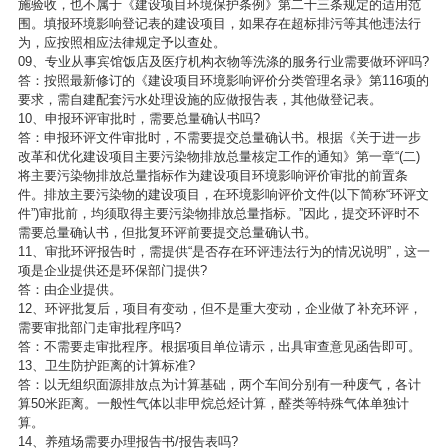
施验收，也不属于《建设项目环境保护条例》第二十三条规定的适用范
围。填报环境影响登记表的建设项目，如果存在超标排污等其他违法行
为，应按照相应法律规定予以查处。
09、专业从事宾馆饭店及医疗机构衣物等洗涤的服务行业需要做环评吗?
答：按照最新修订的《建设项目环境影响评价分类管理名录》第116项的
要求，需自建配套污水处理设施的应做报告表，其他做登记表。
10、申报环评审批时，需要总量确认书吗?
答：申报环评文件审批时，不需要提交总量确认书。根据《关于进一步
改革和优化建设项目主要污染物排放总量核定工作的通知》第一章“(二)
将主要污染物排放总量指标作为建设项目环境影响评价审批的前置条
件。排放主要污染物的建设项目，在环境影响评价文件(以下简称“环评文
件”)审批前，均须取得主要污染物排放总量指标。”因此，提交环评时不
需要总量确认书，但批复环评前要提交总量确认书。
11、审批环评报告时，需提供“是否存在环评违法行为的情况说明”，这一
项是企业提供还是环保部门提供?
答：由企业提供。
12、环评批复后，项目有变动，但不是重大变动，企业做了补充环评，
需要审批部门走审批程序吗?
答：不需要走审批程序。根据项目单位请示，出具审查意见函告即可。
13、卫生防护距离的计算标准?
答：以无组织面源排放点为计算基础，两个车间分别有一种废气，各计
算50米距离。一般性气体以非甲烷总烃计算，醛类等特殊气体单独计
算。
14、养殖场需要办理报告书/报告表吗?