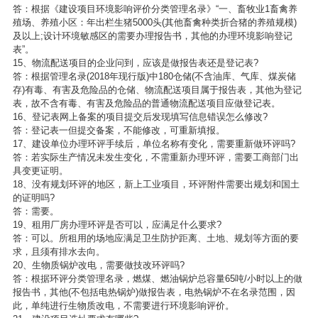
答：根据《建设项目环境影响评价分类管理名录》“一、畜牧业1畜禽养
殖场、养殖小区：年出栏生猪5000头(其他畜禽种类折合猪的养殖规模)
及以上;设计环境敏感区的需要办理报告书，其他的办理环境影响登记
表”。
15、物流配送项目的企业问到，应该是做报告表还是登记表?
答：根据管理名录(2018年现行版)中180仓储(不含油库、气库、煤炭储
存)有毒、有害及危险品的仓储、物流配送项目属于报告表，其他为登记
表，故不含有毒、有害及危险品的普通物流配送项目应做登记表。
16、登记表网上备案的项目提交后发现填写信息错误怎么修改?
答：登记表一但提交备案，不能修改，可重新填报。
17、建设单位办理环评手续后，单位名称有变化，需要重新做环评吗?
答：若实际生产情况未发生变化，不需重新办理环评，需要工商部门出
具变更证明。
18、没有规划环评的地区，新上工业项目，环评附件需要出规划和国土
的证明吗?
答：需要。
19、租用厂房办理环评是否可以，应满足什么要求?
答：可以。所租用的场地应满足卫生防护距离、土地、规划等方面的要
求，且须有排水去向。
20、生物质锅炉改电，需要做技改环评吗?
答：根据环评分类管理名录，燃煤、燃油锅炉总容量65吨/小时以上的做
报告书，其他(不包括电热锅炉)做报告表，电热锅炉不在名录范围，因
此，单纯进行生物质改电，不需要进行环境影响评价。