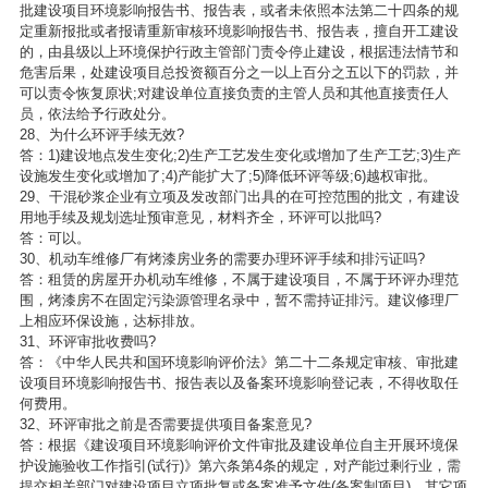
批建设项目环境影响报告书、报告表，或者未依照本法第二十四条的规
定重新报批或者报请重新审核环境影响报告书、报告表，擅自开工建设
的，由县级以上环境保护行政主管部门责令停止建设，根据违法情节和
危害后果，处建设项目总投资额百分之一以上百分之五以下的罚款，并
可以责令恢复原状;对建设单位直接负责的主管人员和其他直接责任人
员，依法给予行政处分。
28、为什么环评手续无效?
答：1)建设地点发生变化;2)生产工艺发生变化或增加了生产工艺;3)生产
设施发生变化或增加了;4)产能扩大了;5)降低环评等级;6)越权审批。
29、干混砂浆企业有立项及发改部门出具的在可控范围的批文，有建设
用地手续及规划选址预审意见，材料齐全，环评可以批吗?
答：可以。
30、机动车维修厂有烤漆房业务的需要办理环评手续和排污证吗?
答：租赁的房屋开办机动车维修，不属于建设项目，不属于环评办理范
围，烤漆房不在固定污染源管理名录中，暂不需持证排污。建议修理厂
上相应环保设施，达标排放。
31、环评审批收费吗?
答：《中华人民共和国环境影响评价法》第二十二条规定审核、审批建
设项目环境影响报告书、报告表以及备案环境影响登记表，不得收取任
何费用。
32、环评审批之前是否需要提供项目备案意见?
答：根据《建设项目环境影响评价文件审批及建设单位自主开展环境保
护设施验收工作指引(试行)》第六条第4条的规定，对产能过剩行业，需
提交相关部门对建设项目立项批复或备案准予文件(备案制项目)，其它项