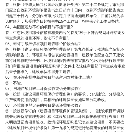
答：根据《中华人民共和国环境影响评价法》第二十二条规定，审批部
门应当自收到环境影响报告书之日起六十日内，收到环境影响报告表之
日起三十日内，分别作出审批决定并书面通知建设单位。目前我局的承
诺时限为：从受理之日起报告书15个工作日、报告表7个工作日办结。
04、与园区规划不符的项目能不能审批?
答：生态环境部部长信箱有相关内容的答复“对于不符合规划环评结论及
审查意见的项目环评，依法不予审批”。
05、环评手续应该在项目建设哪个阶段办理?
答：根据《建设项目环境保护管理条例》第九条规定，依法应当编制环
境影响报告书、环境影响报告表的建设项目，建设单位应当在开工建设
前将环境影响报告书、环境影响报告表报有审批权的环境保护行政主管
部门审批;建设项目的环境影响评价文件未依法经审批部门审查或者审查
后未予批准的，建设单位不得开工建设。
06、在环评审批中新建项目能否占用农村集体土地?
答：不能。
07、房地产项目竣工环保验收能否分期验收?
答：按照《建设项目环境保护管理条例》的要求，分期建设、分期投入
生产或者使用的项目，其相应的环境保护设施应当分期验收。
08、环境影响登记表的项目是否还需要验收?
答：按照新修订的《建设项目环境保护管理条例》、《建设项目环境影
响登记表备案管理办法》和《建设项目竣工环境保护验收暂行办法》都
未明确登记表项目验收。故填报环境影响登记表的建设项目，不需要按
《建设项目环境保护条例》第十九条的规定进行配套建设的环境保护设