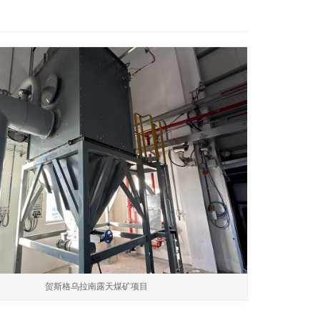
贺斯格乌拉南露天煤矿项目