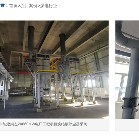
位置：
首页
>
项目案例
>
煤电行业
中能建崇左2×660MW电厂工程项目烧结板除尘器采购