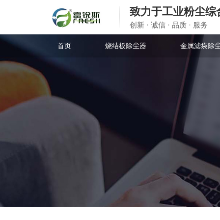
致力于工业粉尘综
创新 · 诚信 · 品质 · 服务
首页
烧结板除尘器
金属滤袋除