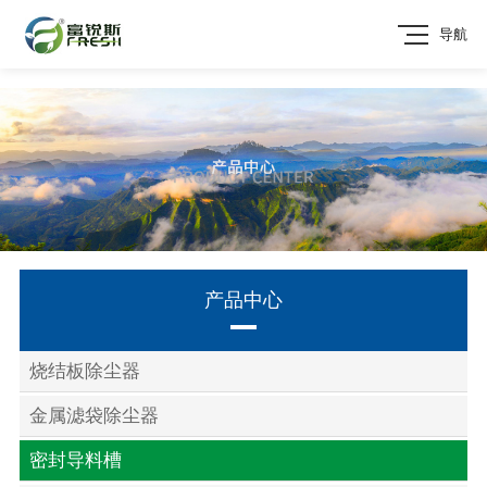
导航
产品中心
烧结板除尘器
金属滤袋除尘器
密封导料槽